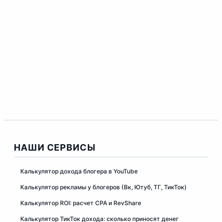
Как создать киносайт с нуля и превратить
трафик в доход
Ошибки монетизации сайта с небольшим
трафиком: 7 причин почему вы не
зарабатываете
НАШИ СЕРВИСЫ
Калькулятор дохода блогера в YouTube
Калькулятор рекламы у блогеров (Вк, Ютуб, ТГ, ТикТок)
Калькулятор ROI: расчет CPA и RevShare
Калькулятор ТикТок дохода: сколько приносят денег